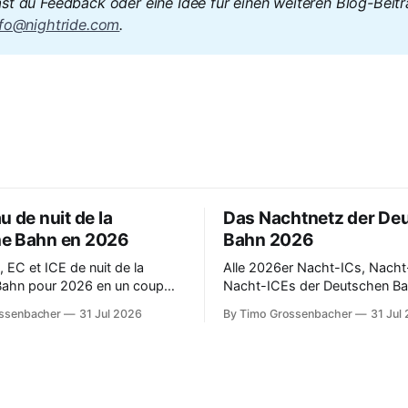
st du Feedback oder eine Idee für einen weiteren Blog-Beitr
nfo@nightride.com
. 
u de nuit de la
Das Nachtnetz der De
e Bahn en 2026
Bahn 2026
, EC et ICE de nuit de la
Alle 2026er Nacht-ICs, Nach
Bahn pour 2026 en un coup
Nacht-ICEs der Deutschen Ba
c des liens directs vers toutes
Überblick – mit direkten Links 
ssenbacher
31 Jul 2026
By Timo Grossenbacher
31 Jul
.
Verbindungen.