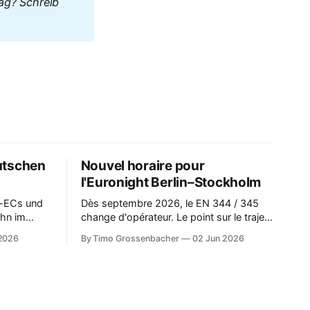
ag? Schreib 
utschen
Nouvel horaire pour
l'Euronight Berlin–Stockholm
t-ECs und
Dès septembre 2026, le EN 344 / 345
hn im
change d'opérateur. Le point sur le trajet,
zu allen
les horaires et les catégories de voyage.
 2026
By Timo Grossenbacher
02 Jun 2026