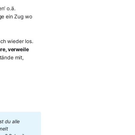
n’ o.ä.
nge ein Zug wo
ch wieder los.
re, verweile
ände mit,
st du alle 
elt 