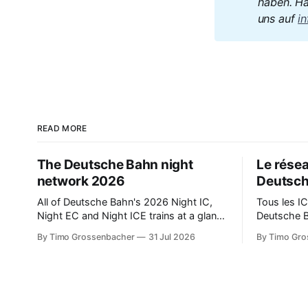
haben. Ha
uns auf 
i
READ MORE
The Deutsche Bahn night
Le résea
network 2026
Deutsch
All of Deutsche Bahn's 2026 Night IC,
Tous les IC
Night EC and Night ICE trains at a glance
Deutsche 
– with direct links to all connections.
d'œil – ave
By Timo Grossenbacher
31 Jul 2026
By Timo Gro
les liaisons