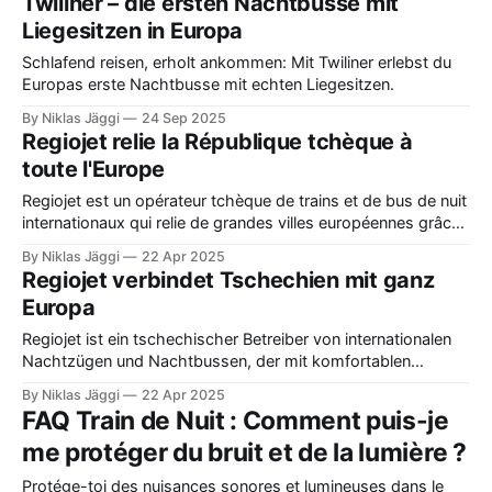
Twiliner – die ersten Nachtbusse mit
Liegesitzen in Europa
Schlafend reisen, erholt ankommen: Mit Twiliner erlebst du
Europas erste Nachtbusse mit echten Liegesitzen.
By Niklas Jäggi
24 Sep 2025
Regiojet relie la République tchèque à
toute l'Europe
Regiojet est un opérateur tchèque de trains et de bus de nuit
internationaux qui relie de grandes villes européennes grâce
à des voitures-couchettes confortables, des billets flexibles
By Niklas Jäggi
22 Apr 2025
et un service à bord moderne.
Regiojet verbindet Tschechien mit ganz
Europa
Regiojet ist ein tschechischer Betreiber von internationalen
Nachtzügen und Nachtbussen, der mit komfortablen
Liegewagen, flexiblen Fahrkarten und modernem
By Niklas Jäggi
22 Apr 2025
Bordservice große europäische Städte verbindet.
FAQ Train de Nuit : Comment puis-je
me protéger du bruit et de la lumière ?
Protége-toi des nuisances sonores et lumineuses dans le