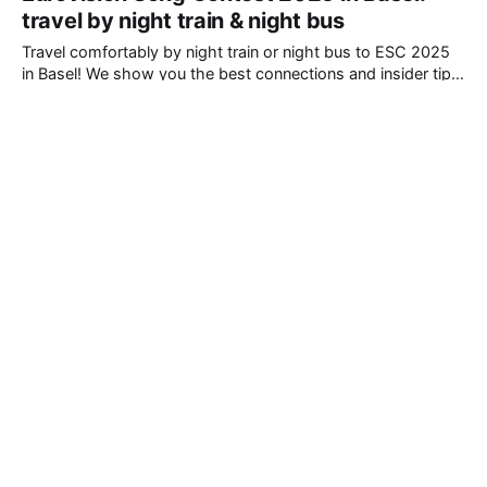
travel by night train & night bus
Travel comfortably by night train or night bus to ESC 2025
in Basel! We show you the best connections and insider tips
for your stay.
By Niklas Jäggi
13 Feb 2025
New Features: Interrail Pass & Comfort
Class Icons
Use your Interrail Pass for discounts & see available comfort
classes as icons – discover the new features on
nightride.com for an even easier night journey booking!
By Niklas Jäggi
08 Feb 2025
Neue Features: Interrail-Pass und Icons für
Komfortklassen
Interrail-Pass als Ermässigung nutzen & verfügbare
Komfortklassen neu als Icon sichtbar – entdecke die neuen
Features auf nightride.com für eine noch einfachere
By Niklas Jäggi
08 Feb 2025
Nachtreise-Buchung!
FAQ Night Train: Where can I charge
my electronic devices?
Find out where to find power sockets on the night train to