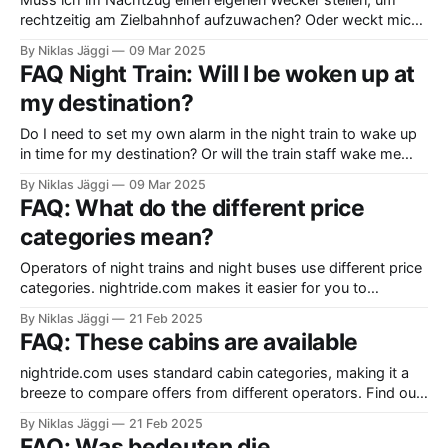
Muss ich im Nachtzug einen eigenen Wecker stellen, um
rechtzeitig am Zielbahnhof aufzuwachen? Oder weckt mich
das Zug-Team?
By Niklas Jäggi
09 Mar 2025
FAQ Night Train: Will I be woken up at
my destination?
Do I need to set my own alarm in the night train to wake up
in time for my destination? Or will the train staff wake me
up?
By Niklas Jäggi
09 Mar 2025
FAQ: What do the different price
categories mean?
Operators of night trains and night buses use different price
categories. nightride.com makes it easier for you to
compare them with uniform categories. Learn more about
By Niklas Jäggi
21 Feb 2025
the price categories of each operator.
FAQ: These cabins are available
nightride.com uses standard cabin categories, making it a
breeze to compare offers from different operators. Find out
more about each operator's service level.
By Niklas Jäggi
21 Feb 2025
FAQ: Was bedeuten die