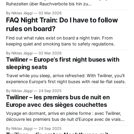
Ruhezeiten über Rauchverbote bis hin zu
Sicherheitsbestimmungen.
By Niklas Jäggi
02 Mar 2026
FAQ Night Train: Do I have to follow
rules on board?
Find out what rules exist on board a night train. From
keeping quiet and smoking bans to safety regulations.
By Niklas Jäggi
02 Mar 2026
Twiliner – Europe’s first night buses with
sleeping seats
Travel while you sleep, arrive refreshed: With Twiliner, you'll
experience Europe's first night buses with real lie-flat seats.
By Niklas Jäggi
24 Sep 2025
Twiliner – les premiers bus de nuit en
Europe avec des sièges couchettes
Voyage en dormant, arrive en pleine forme : avec Twiliner,
découvre les premiers bus de nuit d'Europe avec de vrais
sièges-lits.
By Niklas Jäggi
24 Sep 2025