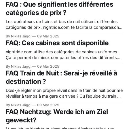
services.
FAQ : Que signifient les différentes
catégories de prix ?
Les opérateurs de trains et bus de nuit utilisent différentes
catégories de prix. nightride.com te facilite la comparaison
grâce à des catégories uniformes.
By Niklas Jäggi
09 Mar 2025
FAQ: Ces cabines sont disponible
nightride.com utilise des catégories de cabines uniformes.
Ça te permet de mieux comparer les offres des différents
opérateurs. Découvre les niveaux de service de chaque
By Niklas Jäggi
09 Mar 2025
opérateur.
FAQ Train de Nuit : Serai-je réveillé à
destination ?
Dois-je régler mon propre réveil dans le train de nuit pour me
réveiller à temps à ma gare d’arrivée ? Ou l’équipe du train me
réveillera-t-elle ?
By Niklas Jäggi
09 Mar 2025
FAQ Nachtzug: Werde ich am Ziel
geweckt?