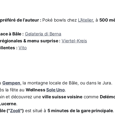
n
préféré de l’auteur :
Poké bowls chez
L’Atelier
, à
500 mèt
ace à Bâle :
Gelateria di Berna
 régionales & menu surprise :
Viertel-Kreis
llentes :
Vito
au
Gempen
, la montagne locale de Bâle, ou dans le Jura.
ès la fête au
Wellness
Sole Uno
.
rain et découvrez une
ville suisse voisine
comme
Delémo
 Lucerne
.
le ("
Zooli
")
est situé à
5 minutes de la gare principale
.