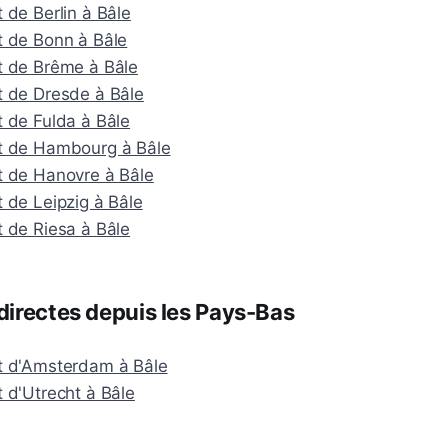
t de Berlin à Bâle
t de Bonn à Bâle
it de Brême à Bâle
t de Dresde à Bâle
t de Fulda à Bâle
it de Hambourg à Bâle
it de Hanovre à Bâle
t de Leipzig à Bâle
t de Riesa à Bâle
irectes depuis les Pays-Bas
it d'Amsterdam à Bâle
t d'Utrecht à Bâle