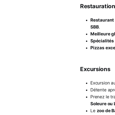
Restauratio
Restaurant 
SBB
.
Meilleure gl
Spécialités
Pizzas exce
Excursions
Excursion 
Détente apr
Prenez le t
Soleure ou
Le
zoo de Bâ