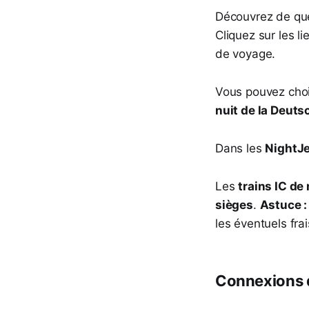
Découvrez de quel
Cliquez sur les li
de voyage.
Vous pouvez chois
nuit de la Deut
Dans les
NightJ
Les
trains IC de
sièges
.
Astuce :
les éventuels fra
Connexions d