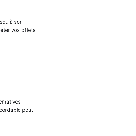
usqu'à son
eter vos billets
ernatives
abordable peut