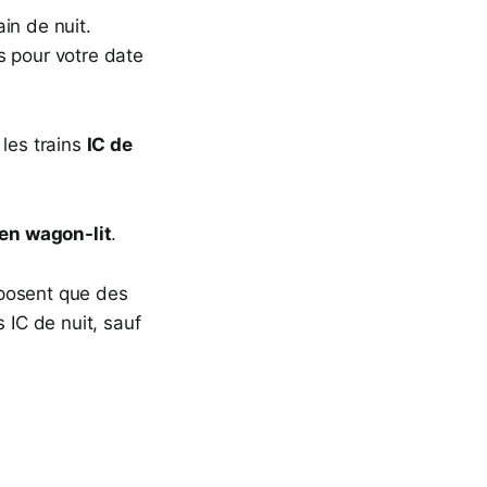
in de nuit.
és pour votre date
 les trains
IC de
en wagon-lit
.
posent que des
s IC de nuit, sauf