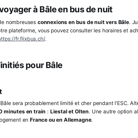
yager à Bâle en bus de nuit
 de nombreuses
connexions en bus de nuit vers Bâle
. J
otre plateforme, vous pouvez consulter les horaires et ach
https://fr.flixbus.ch/
.
initiés pour Bâle
t
Bâle sera probablement limité et cher pendant l'ESC. Alt
0 minutes en train
:
Liestal et Olten
. Une autre option 
 logement en
France ou en Allemagne
.