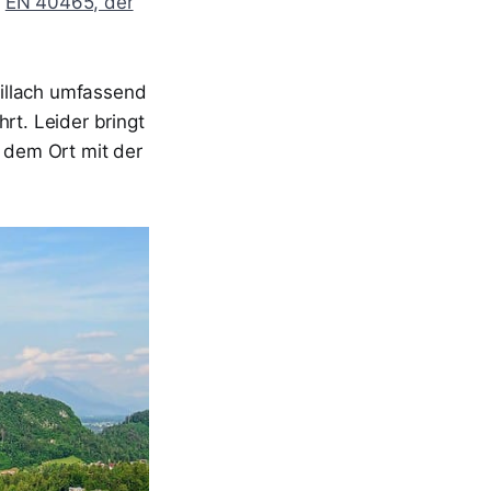
m
EN 40465, der
illach umfassend
rt. Leider bringt
, dem Ort mit der