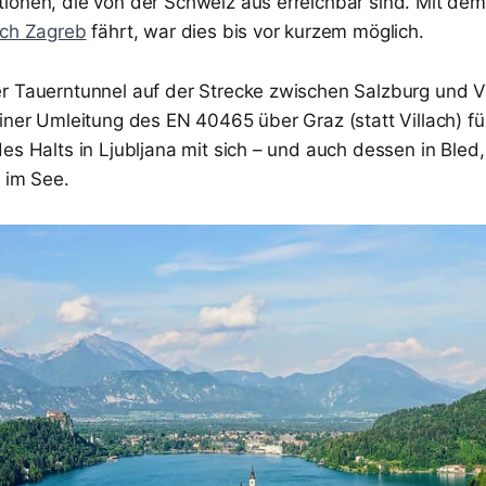
ionen, die von der Schweiz aus erreichbar sind. Mit de
ach Zagreb
fährt, war dies bis vor kurzem möglich.
r Tauerntunnel auf der Strecke zwischen Salzburg und V
iner Umleitung des EN 40465 über Graz (statt Villach) füh
es Halts in Ljubljana mit sich – und auch dessen in Bled
 im See.